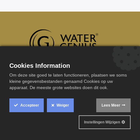
Cookies Information
​Handige links
Om deze site goed te laten functioneren, plaatsen we soms
kleine gegevensbestanden genaamd Cookies op uw
Startpagina
Opstart
apparaat. De meeste grote websites doen dit ook.
Over ons
Onderhoud
Installateurs
Werken bij
Juridische afdeling
My Watergenius
Accepteer
Weiger
Lees Meer
Privacybeleid
Essentials Shop
Contact
Aanmelden
Instellingen Wijzigen