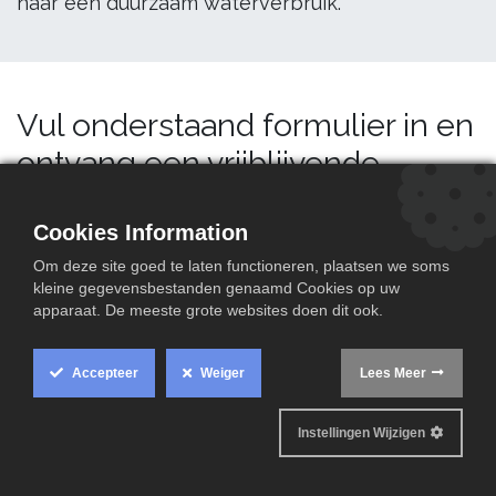
naar een duurzaam waterverbruik.
Vul onderstaand formulier in en
ontvang een vrijblijvende
offerte
Cookies Information
Met een combinatie van onze diverse behandelingen
wordt elk project succesvol aangepakt. Contacteer ons
Om deze site goed te laten functioneren, plaatsen we soms
kleine gegevensbestanden genaamd Cookies op uw
vandaag nog voor een vrijblijvende analyse. Zo komen
apparaat. De meeste grote websites doen dit ook.
we samen tot de beste oplossing voor jouw project.
Accepteer
Weiger
Lees Meer
Te Behandelen Water
*
Stadswater
Instellingen Wijzigen
Regenwater
Grondwater