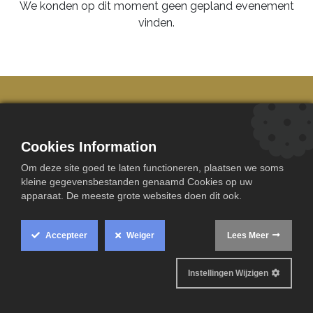
We konden op dit moment geen gepland evenement
vinden.
Cookies Information
Om deze site goed te laten functioneren, plaatsen we soms
kleine gegevensbestanden genaamd Cookies op uw
apparaat. De meeste grote websites doen dit ook.
​Handige links
Startpagina
Opstart
Accepteer
Weiger
Lees Meer
Over ons
Onderhoud
Installateurs
Werken bij
Instellingen Wijzigen
Juridische afdeling
My Watergenius
Privacybeleid
Essentials Shop