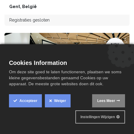
Gent
,
België
Registraties gesloten
NOV.
20
Cookies Information
Om deze site goed te laten functioneren, plaatsen we soms
kleine gegevensbestanden genaamd Cookies op uw
apparaat. De meeste grote websites doen dit ook.
Accepteer
Weiger
Lees Meer
Opleiding - Watergenius & Permatrade_
Oostkamp
Instellingen Wijzigen
Oostkamp
,
België
Registraties gesloten