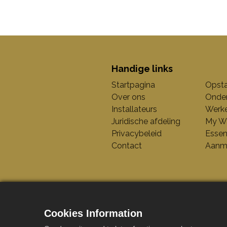
​Handige links
Startpagina
Opsta
Over ons
Onde
Installateurs
Werke
Juridische afdeling
My Wa
Privacybeleid
Essen
Contact
Aanm
Cookies Information