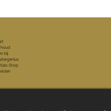
rt
rhoud
n bij
tergenius
tials Shop
elden