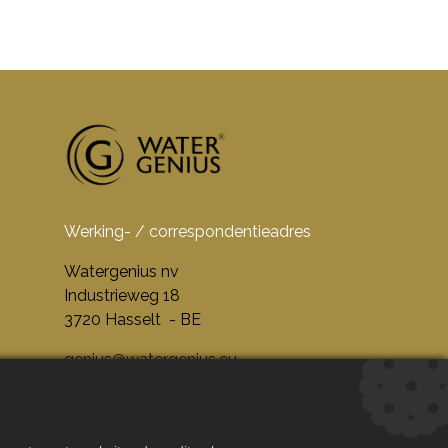
Werking- / correspondentieadres
Watergenius nv
Industrieweg 18
3720 Hasselt - BE
genius@watergenius.eu
013 352050