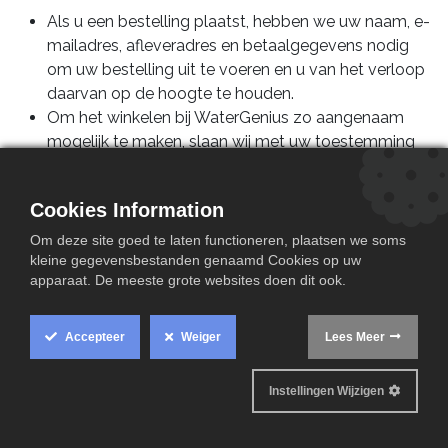
Als u een bestelling plaatst, hebben we uw naam, e-
mailadres, afleveradres en betaalgegevens nodig
om uw bestelling uit te voeren en u van het verloop
daarvan op de hoogte te houden.
Om het winkelen bij WaterGenius zo aangenaam
mogelijk te maken, slaan wij met uw toestemming
uw persoonlijke gegevens en de gegevens met
betrekking tot uw bestelling en het gebruik van onze
Cookies Information
diensten op.
Met uw toestemming gebruiken wij uw gegevens
Om deze site goed te laten functioneren, plaatsen we soms
kleine gegevensbestanden genaamd Cookies op uw
om u te informeren over de ontwikkeling van de
apparaat. De meeste grote websites doen dit ook.
website en over speciale aanbiedingen en acties. Als
u hier niet langer prijs op stelt, kunt u ons dat laten
weten door een e-mail te sturen naar
Accepteer
Weiger
Lees Meer
info@watergenius.com.
Instellingen Wijzigen
WaterGenius verkoopt uw gegevens niet
WaterGenius zal uw persoonlijke gegevens niet aan