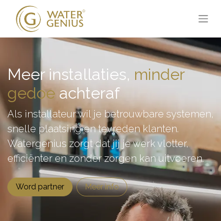
Meer installaties,
minder
gedoe
achteraf
Als installateur wil je betrouwbare systemen,
snelle plaatsing en tevreden klanten.
Watergenius zorgt dat jij je werk vlotter,
efficiënter en zonder zorgen kan uitvoeren.
Word partner
Meer info