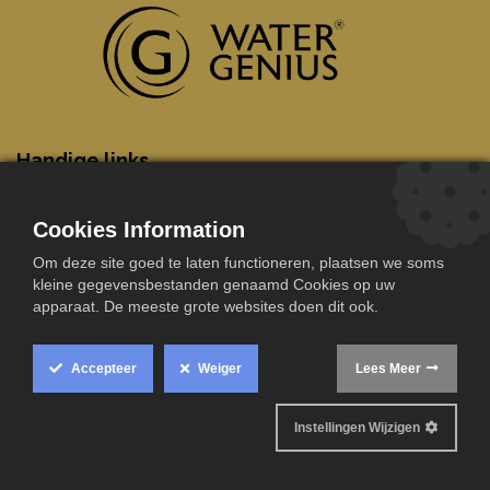
​Handige links
Startpagina
Opstart
Over ons
Onderhoud
Cookies Information
Installateurs
Werken bij
Om deze site goed te laten functioneren, plaatsen we soms
Juridische afdeling
My Watergenius
kleine gegevensbestanden genaamd Cookies op uw
Privacybeleid
Essentials Shop
apparaat. De meeste grote websites doen dit ook.
Contact
Aanmelden
Accepteer
Weiger
Lees Meer
Instellingen Wijzigen