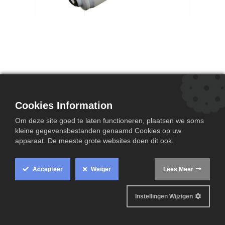
Rain Water System XXL
vervangset
Cookies Information
Vervang set voor je Rain Water Sytem XXL.
Om deze site goed te laten functioneren, plaatsen we soms
gemakkelijk te vervangen zodat je opnieuw je
kleine gegevensbestanden genaamd Cookies op uw
apparaat. De meeste grote websites doen dit ook.
regenwater kan filteren.
139,15
€
Accepteer
Weiger
Lees Meer
In winkelmandje
Instellingen Wijzigen