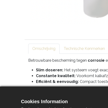
Omschrijving
Technische Kenmerken
Betrouwbare bescherming tegen
corrosie
e
Slim doseren:
Het systeem voegt exact 
Constante kwaliteit:
Voorkomt kalkafzet
Efficiënt & eenvoudig:
Compact toestel
Ideaal voor wie zorgeloos wil genieten van 
Cookies Information