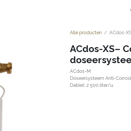
en
Installateurs
Opstart
Over ons
Jobs
Alle producten
ACdos-XS
ACdos-XS– C
doseersyste
ACdos-M
Doseersysteem Anti-Corrosi
Debiet: 2 500 liter/u.