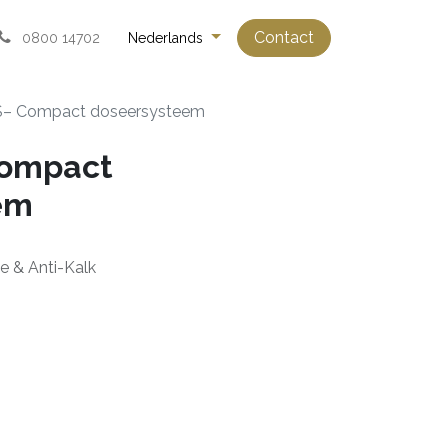
Contact
0800 14702
Nederlands
– Compact doseersysteem
ompact
em
e & Anti-Kalk