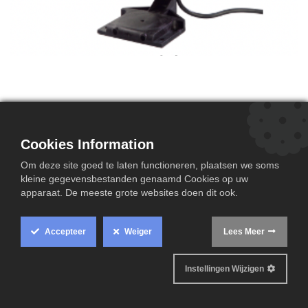
Multidos-M– Universeel
doseersysteem
Cookies Information
Multidos-M
Om deze site goed te laten functioneren, plaatsen we soms
• Doseersysteem voor diverse producten
kleine gegevensbestanden genaamd Cookies op uw
apparaat. De meeste grote websites doen dit ook.
• Universeel inzetbaar: corrosieremming,
legionellabestrijding, …
• Doseringshoeveelheid: 6 liter/uur (gemiddelde waarde
Accepteer
Weiger
Lees Meer
– afhankelijk van watersamenstelling, doseermiddel en
concentratie)
Instellingen Wijzigen
• Aansluiting: 5/4"