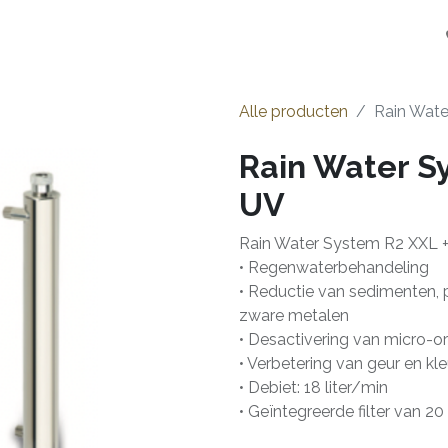
en
Installateurs
Opstart
Over ons
Jobs
Alle producten
Rain Wat
Rain Water S
UV
Rain Water System R2 XXL +
• Regenwaterbehandeling
• Reductie van sedimenten, 
zware metalen
• Desactivering van micro-o
• Verbetering van geur en kle
• Debiet: 18 liter/min
• Geïntegreerde filter van 2