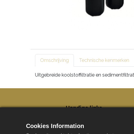
Omschrijving
Technische kenmerken
Uitgebreide koolstoffiltratie en sedimentfiltrat
​Handige links
Startpagina
Opsta
Over ons
Onde
Cookies Information
Installateurs
Werke