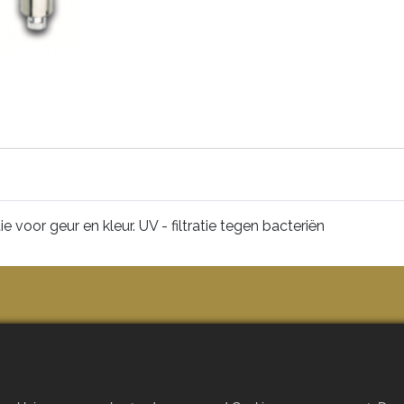
ie voor geur en kleur. UV - filtratie tegen bacteriën
rt
rhoud
n bij