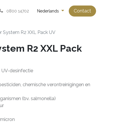
Contact
0800 14702
Nederlands
er System R2 XXL Pack UV
ystem R2 XXL Pack
 UV-desinfectie
pesticiden, chemische verontreinigingen en
rganismen (bv. salmonella)
ur
0 micron