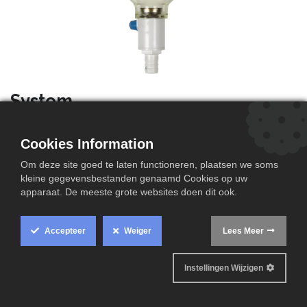
System
De System en Plot voorfilters beschermen de
waterinstallatie tegen vervuiling en drukproblemen,
Cookies Information
waardoor storingen worden beperkt en de levensduur
Om deze site goed te laten functioneren, plaatsen we soms
van toestellen wordt verlengd.
kleine gegevensbestanden genaamd Cookies op uw
apparaat. De meeste grote websites doen dit ook.
De SystemPro en PlotPro bieden bijkomende
bescherming door ook de waterdruk te stabiliseren, wat
Accepteer
Weiger
Lees Meer
zorgt voor een betrouwbaardere en duurzamere werking
van het volledige systeem.
Instellingen Wijzigen