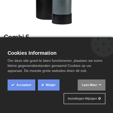
Combi S
Combifiltersysteem I-S
Voor de reductie van ammonium, ijzer en hardheid
Cookies Information
• Volautomatische werking, regeneratie met zout
Om deze site goed te laten functioneren, plaatsen we soms
• Aansluiting: 1"
kleine gegevensbestanden genaamd Cookies op uw
• Elektrische aansluiting: 230V – 50 Hz
apparaat. De meeste grote websites doen dit ook.
• Werkdruk: 2,3 – 6 bar
• Zoutverbruik: ± 5,25 kg per regeneratie
Accepteer
Weiger
Lees Meer
• Capaciteit: ± 4.000 liter per regeneratie (bij TH = 30°F)
• Piekdebiet: 30 l/min (bij aanwezigheid van NH₄
Instellingen Wijzigen
ammonium: max. 12 l/min)
• Inclusief bypass en 2 flexibele aansluitslangen 1"