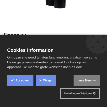
Ferro 15
Ferro 15
• Ontijzering
Cookies Information
• Reductie van ijzer en mangaan
Om deze site goed te laten functioneren, plaatsen we soms
• Debiet: 1.500 liter/u (gemiddeld werkingsdebiet,
kleine gegevensbestanden genaamd Cookies op uw
afhankelijk van watersamenstelling)
apparaat. De meeste grote websites doen dit ook.
• Inclusief bypass, 2 flexibele aansluitslangen en
afvoerslang
Accepteer
Weiger
Lees Meer
Instellingen Wijzigen
Technische informatie