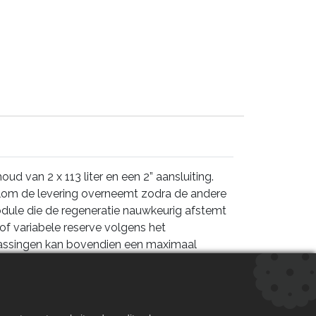
 van 2 x 113 liter en een 2” aansluiting.
kolom de levering overneemt zodra de andere
ule die de regeneratie nauwkeurig afstemt
of variabele reserve volgens het
passingen kan bovendien een maximaal
clus meermaals gebruikt, wat leidt tot een
PROM-geheugenback-up, waardoor alle