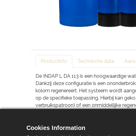
Productinfo
Technische data
Aans
De INDAP L DA 113 is een hoogwaardige watero
Dankzij deze configuratie is een ononderbro
kolom regenereert. Het systeem wordt aange
op de specifieke toepassing. Hierbij kan gek
verbruikspatroon) of een onmiddellijke reg
regeneratie-interval van 96 uur worden inges
Dankzij het unieke Economic/Ecologic Regene
Cookies Information
aanzienlijk lager spoelwaterverbruik. Het t