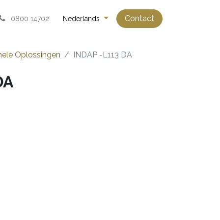
Contact
0800 14702
Nederlands
nele Oplossingen
INDAP -L113 DA
DA