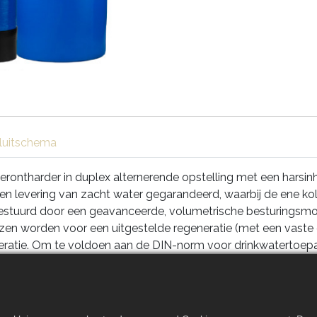
luitschema
ntharder in duplex alternerende opstelling met een harsinhoud
ken levering van zacht water gegarandeerd, waarbij de ene 
stuurd door een geavanceerde, volumetrische besturingsmod
ozen worden voor een uitgestelde regeneratie (met een vaste 
eneratie. Om te voldoen aan de DIN-norm voor drinkwatertoe
teld.
ration System (ERS) wordt de pekel tijdens de regeneratiecy
oestel is verder uitgerust met een droge zoutbak en een EE