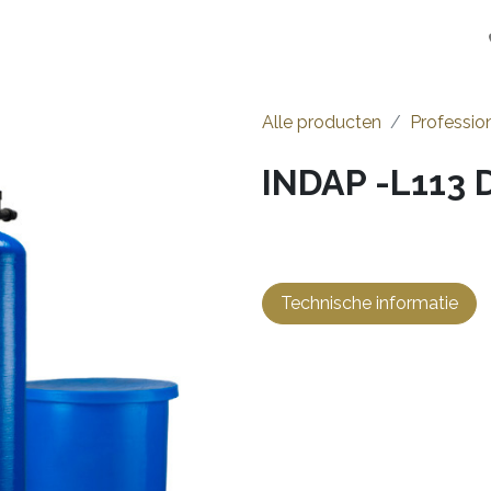
en
Installateurs
Opstart
Over ons
Jobs
Alle producten
Professio
INDAP -L113 
Technische informatie