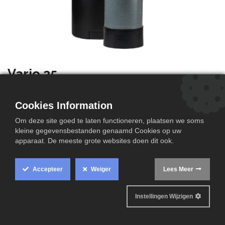
Vario 25
De Watergenius® Vario maakt gebruik van
ionenuitwisseling voor de verwijdering van calcium- en
Cookies Information
magnesiumdeeltjes. Dit resulteert in een effectieve
Om deze site goed te laten functioneren, plaatsen we soms
ontharding van het water en een vermindering van
kleine gegevensbestanden genaamd Cookies op uw
kalkaanslag in leidingen en toestellen.
apparaat. De meeste grote websites doen dit ook.
Accepteer
Weiger
Lees Meer
Technische informatie
Instellingen Wijzigen