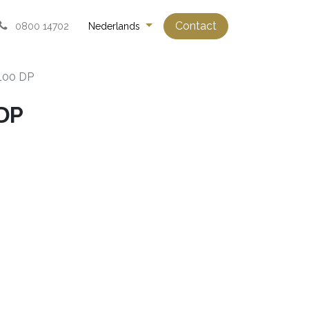
Contact
0800 14702
Nederlands
100 DP
DP