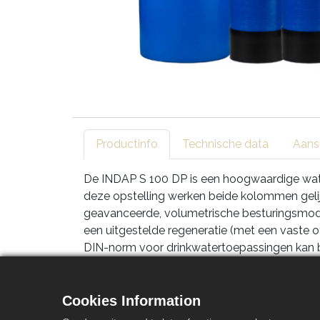
Productinfo
Technische data
Aans
De INDAP S 100 DP is een hoogwaardige wateron
deze opstelling werken beide kolommen geli
geavanceerde, volumetrische besturingsmodu
een uitgestelde regeneratie (met een vaste o
DIN-norm voor drinkwatertoepassingen kan b
Dankzij het unieke Economic/Ecologic Regene
aanzienlijk lager spoelwaterverbruik. Het t
Cookies Information
programma-instellingen bij een eventuele st