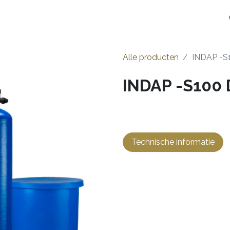
en
Installateurs
Opstart
Over ons
Jobs
Alle producten
INDAP -S
INDAP -S100 
Technische informatie