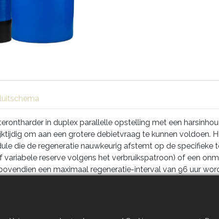
luitschema
tharder in duplex parallelle opstelling met een harsinhoud v
jktijdig om aan een grotere debietvraag te kunnen voldoen.
le die de regeneratie nauwkeurig afstemt op de specifieke t
f variabele reserve volgens het verbruikspatroon) of een onm
ovendien een maximaal regeneratie-interval van 96 uur word
ration System (ERS) wordt de pekel tijdens de regeneratiecy
oestel is verder uitgerust met een droge zoutbak en een EE
roompanne veilig bewaard blijven.