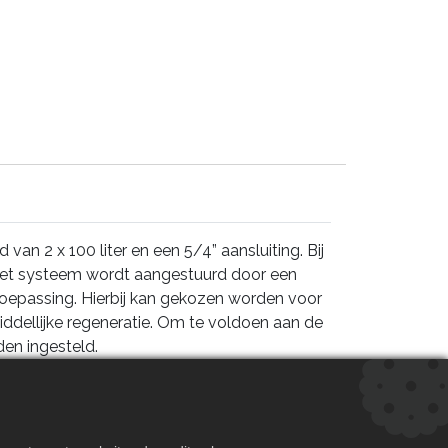
an 2 x 100 liter en een 5/4” aansluiting. Bij
 Het systeem wordt aangestuurd door een
oepassing. Hierbij kan gekozen worden voor
iddellijke regeneratie. Om te voldoen aan de
en ingesteld.
clus meermaals gebruikt, wat leidt tot een
PROM-geheugenback-up, waardoor alle