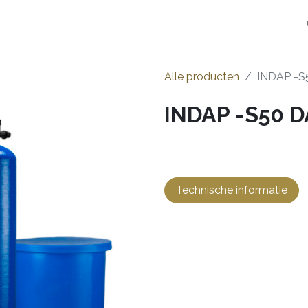
en
Installateurs
Opstart
Over ons
Jobs
Alle producten
INDAP -S
INDAP -S50 D
Technische informatie