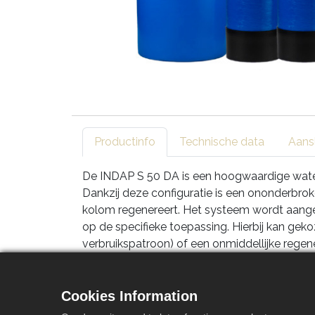
Productinfo
Technische data
Aans
De INDAP S 50 DA is een hoogwaardige wateron
Dankzij deze configuratie is een ononderbro
kolom regenereert. Het systeem wordt aange
op de specifieke toepassing. Hierbij kan gek
verbruikspatroon) of een onmiddellijke reg
regeneratie-interval van 96 uur worden inges
Dankzij het unieke Economic/Ecologic Regene
Cookies Information
aanzienlijk lager spoelwaterverbruik. Het t