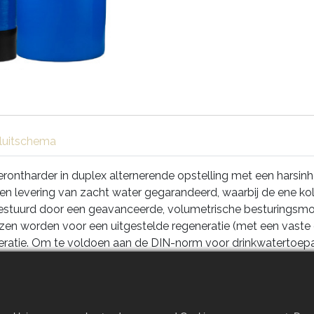
luitschema
tharder in duplex alternerende opstelling met een harsinhoud
ken levering van zacht water gegarandeerd, waarbij de ene 
stuurd door een geavanceerde, volumetrische besturingsmod
ozen worden voor een uitgestelde regeneratie (met een vaste 
eneratie. Om te voldoen aan de DIN-norm voor drinkwatertoe
teld.
ration System (ERS) wordt de pekel tijdens de regeneratiecy
oestel is verder uitgerust met een droge zoutbak en een EE