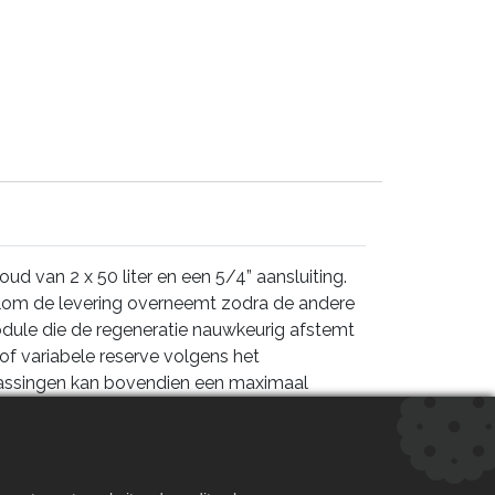
 van 2 x 50 liter en een 5/4” aansluiting.
kolom de levering overneemt zodra de andere
ule die de regeneratie nauwkeurig afstemt
of variabele reserve volgens het
passingen kan bovendien een maximaal
clus meermaals gebruikt, wat leidt tot een
PROM-geheugenback-up, waardoor alle