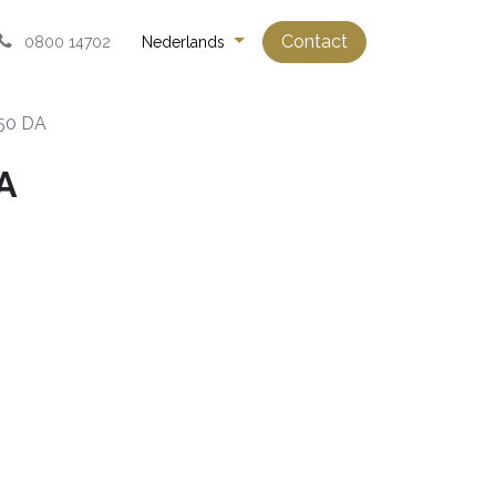
Contact
0800 14702
Nederlands
50 DA
A