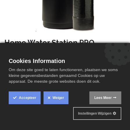
Home Water Station PRO
HOME WATER STATION PRO
Cookies Information
Behandelingsvolume (in liter) (30°f) 4000
Om deze site goed te laten functioneren, plaatsen we soms
Maximaal debiet (in liter/min) 67
kleine gegevensbestanden genaamd Cookies op uw
Genius Salt® zoutvoorraad (in kg) 200
apparaat. De meeste grote websites doen dit ook.
zoutverbruik 2,98 Kg/reg
spoelwaterverbruik ca 190 L/reg
Accepteer
Weiger
Lees Meer
waterdruk 2.8 5.0 bar
Levering : installatieklaar met filter incl. volledig
Instellingen Wijzigen
montagepakket conform de eisen van de Home Water
Station