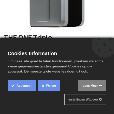
THE ONE Triple
Als er één waterverzachter is waarmee je golven maakt,
dan is het wel The OneTT. Vergeet de status quo.
Cookies Information
Spring eruit en omarm de oplossing die de wereld
Om deze site goed te laten functioneren, plaatsen we soms
definitief op haar kop zal zetten. Gedurfder, efficiënter
kleine gegevensbestanden genaamd Cookies op uw
en intelligenter dankzij de Think Twice Technology™.
apparaat. De meeste grote websites doen dit ook.
Kortom: zacht water opnieuw uitgevonden. For outside
the body.
Accepteer
Weiger
Lees Meer
Choose The OneTT
Instellingen Wijzigen