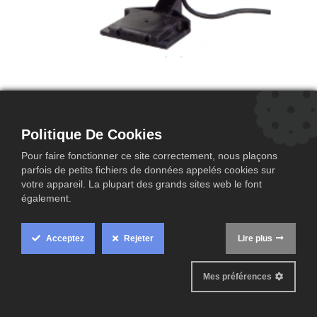
Multidos-XS– Système de dosage
Politique De Cookies
universel
Pour faire fonctionner ce site correctement, nous plaçons
Multidos-XS
parfois de petits fichiers de données appelés cookies sur
• Système de dosage pour divers produits
votre appareil. La plupart des grands sites web le font
également.
• Utilisation universelle : inhibition de corrosion, lutte
contre la légionelle, …
• Quantité de dosage : max. 6 litres/heure (selon la
Acceptez
Rejeter
Lire plus
composition de l’eau, le produit et la concentration)
• Raccordement : 3/4"
Mes préférences