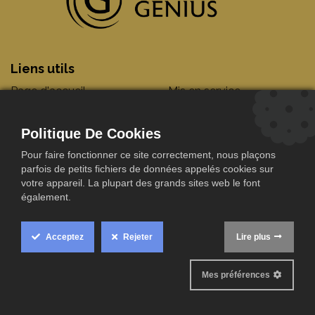
​Liens utils
Page d'accueil
Mis en service
A propos de nous
Entretien
Installateurs
Rejoindre Watergenius
Politique De Cookies
Département juridique
My Watergenius
Pour faire fonctionner ce site correctement, nous plaçons
Politique de
Boutique Essentials
parfois de petits fichiers de données appelés cookies sur
confidentialité
Connexion
votre appareil. La plupart des grands sites web le font
Contact
également.
Acceptez
Rejeter
Lire plus
Mes préférences
Werking- / correspondentieadres