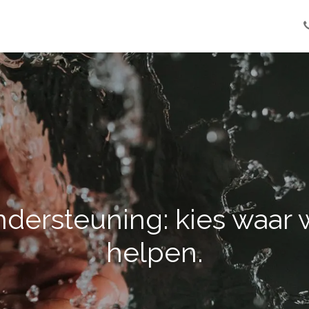
Installateurs
Mise en service
Over ons
Emplois
ondersteuning: kies waar
helpen.