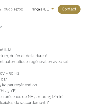
Contact
0800 14702
Français (BE)
 M
né II-M
ium, du fer et de la dureté
nt automatique, régénération avec sel
230V – 50 Hz
6 bar
5 kg par régénération
 TH = 30°F)
 (en présence de NH₄ : max. 15 l/min)
lexibles de raccordement 1"