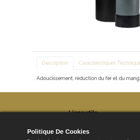
Description
Caractéristiques Techniqu
Adoucissement, réduction du fer et du mang
​Liens utils
Page d'accueil
Mis e
A propos de nous
Entre
Politique De Cookies
Installateurs
Rejoi