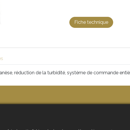
Fiche technique
es
anèse, réduction de la turbidité, système de commande enti
n service
tien
ndre